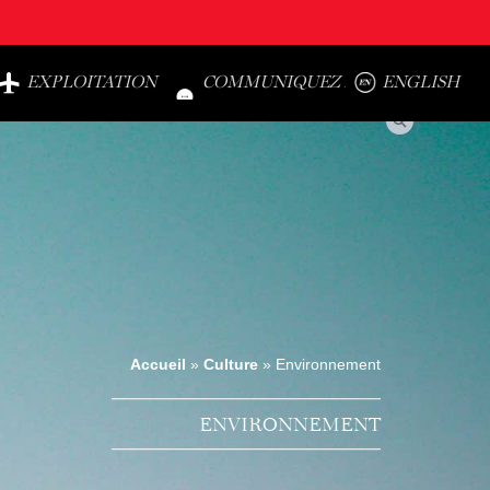
EXPLOITATION
COMMUNIQUEZ AVEC NOUS
ENGLISH
Search
Accueil
»
Culture
»
Environnement
ENVIRONNEMENT